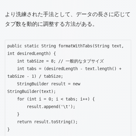
より洗練された手法として、データの長さに応じて
タブ数を動的に調整する方法がある。
public static String formatWithTabs(String text, 
int desiredLength) {

    int tabSize = 8; // 一般的なタブサイズ

    int tabs = (desiredLength - text.length() + 
tabSize - 1) / tabSize;

    StringBuilder result = new 
StringBuilder(text);

    for (int i = 0; i < tabs; i++) {

        result.append('\t');

    }

    return result.toString();

}
