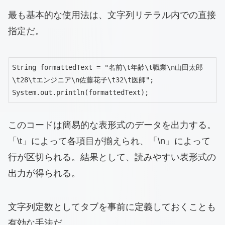
最も基本的な使用法は、文字列リテラル内での直接
指定だ。
String formattedText = "名前\t年齢\t職業\n山田太郎
\t28\tエンジニア\n佐藤花子\t32\t医師";

System.out.println(formattedText);
このコードは簡易的な表形式のデータを出力する。
「\t」によって各項目が揃えられ、「\n」によって
行が区切られる。結果として、読みやすい表形式の
出力が得られる。
文字列定数としてタブを事前に定義しておくことも
有効な手法だ。