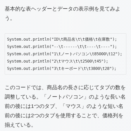
基本的な表ヘッダーとデータの表示例を見てみよ
う。
System.out.println("ID\t商品名\t\t価格\t在庫数");

System.out.println("--\t------\t\t----\t----");

System.out.println("1\tノートパソコン\t85000\t12");

System.out.println("2\tマウス\t\t2500\t45");

System.out.println("3\tキーボード\t\t3800\t28");
このコードでは、商品名の長さに応じてタブの数を
調整している。「ノートパソコン」のような長い名
前の後には1つのタブ、「マウス」のような短い名
前の後には2つのタブを使用することで、価格列を
揃えている。