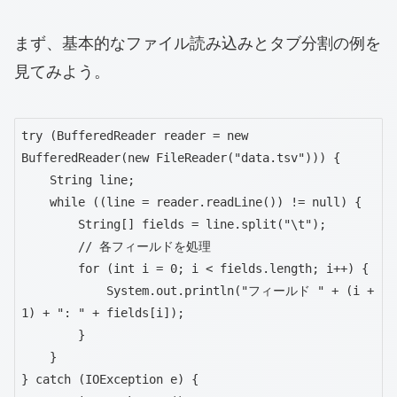
まず、基本的なファイル読み込みとタブ分割の例を
見てみよう。
try (BufferedReader reader = new 
BufferedReader(new FileReader("data.tsv"))) {

    String line;

    while ((line = reader.readLine()) != null) {

        String[] fields = line.split("\t");

        // 各フィールドを処理

        for (int i = 0; i < fields.length; i++) {

            System.out.println("フィールド " + (i + 
1) + ": " + fields[i]);

        }

    }

} catch (IOException e) {
