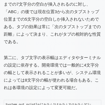
までの7文字分の空白が挿入されるのに対し、
「ABC」の後では現在位置3から次のタブストップ
位置までの5文字分の空白しか挿入されないためで
ある。タブの効果は常に「次のタブストップまでの
距離」によって決まり、これがタブの相対的な性質
である。
第二に、タブ文字の表示幅はエディタやターミナル
の設定に依存する。開発環境では一般的に4文字分
の幅として表示されることが多いが、システム環境
によっては8文字分の幅が使われる場合もある。こ
れは各環境の設定によって変更可能だ。
System.out.println("カラム1\tカラム2\tカラム3");