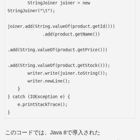
        StringJoiner joiner = new 
StringJoiner("\t");

joiner.add(String.valueOf(product.getId()))

              .add(product.getName())

.add(String.valueOf(product.getPrice()))

.add(String.valueOf(product.getStock()));

        writer.write(joiner.toString());

        writer.newLine();

    }

} catch (IOException e) {

    e.printStackTrace();

}
このコードでは、Java 8で導入された