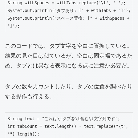
String withSpaces = withTabs.replace('\t', ' ');

System.out.println("タブあり: [" + withTabs + "]");

System.out.println("スペース置換: [" + withSpaces + 
"]");
このコードでは、タブ文字を空白に置換している。
結果の見た目は似ているが、空白は固定幅であるた
め、タブとは異なる表示になる点に注意が必要だ。
タブの数をカウントしたり、タブの位置を調べたり
する操作も行える。
String text = "これは\tタブを\t含む\t文字列です";

int tabCount = text.length() - text.replace("\t", 
"").length();
