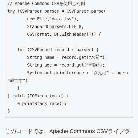
// Apache Commons CSVを使用した例

try (CSVParser parser = CSVParser.parse(

        new File("data.tsv"), 

        StandardCharsets.UTF_8, 

        CSVFormat.TDF.withHeader())) {

    for (CSVRecord record : parser) {

        String name = record.get("名前");

        String age = record.get("年齢");

        System.out.println(name + "さんは" + age + 
"歳です");

    }

} catch (IOException e) {

    e.printStackTrace();

}
このコードでは、Apache Commons CSVライブラ