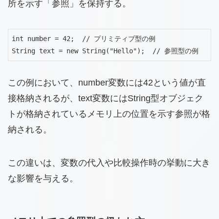
所を示す「参照」を保持する。
int number = 42;  // プリミティブ型の例

String text = new String("Hello");  // 参照型の例
この例において、number変数には42という値が直
接格納されるが、text変数にはString型オブジェク
トが格納されているメモリ上の位置を示す参照が格
納される。
この違いは、変数の代入や比較操作時の挙動に大き
な影響を与える。