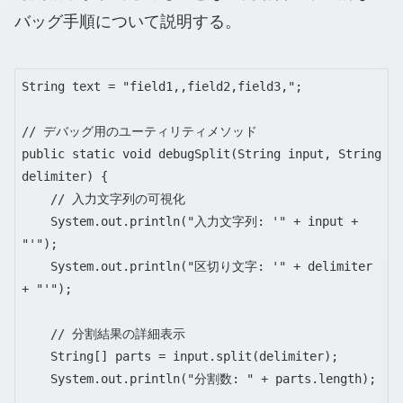
バッグ手順について説明する。
String text = "field1,,field2,field3,";

// デバッグ用のユーティリティメソッド

public static void debugSplit(String input, String 
delimiter) {

    // 入力文字列の可視化

    System.out.println("入力文字列: '" + input + 
"'");

    System.out.println("区切り文字: '" + delimiter 
+ "'");

    // 分割結果の詳細表示

    String[] parts = input.split(delimiter);

    System.out.println("分割数: " + parts.length);
