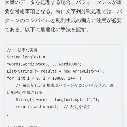
大量のデータを処理する場合、パフォーマンスが重
要な考慮事項となる。特に文字列分割処理では、パ
ターンのコンパイルと配列生成の両方に注意が必要
である。以下に最適化の手法を記す。
// 非効率な実装

String longText = 
"word1,word2,word3,...,word1000";

List<String[]> results = new ArrayList<>();

for (int i = 0; i < 10000; i++) {

    // 毎回新しい正規表現パターンがコンパイルされ、新し
い配列が生成される

    String[] words = longText.split(",");

    results.add(words);  // 配列を保持

}
