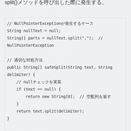
split()メソッドを呼び出した際に発生する。
// NullPointerExceptionが発生するケース

String nullText = null;

String[] parts = nullText.split(",");  // 
NullPointerException

// 適切な対処方法

public String[] safeSplit(String text, String 
delimiter) {

    // nullチェックを実装

    if (text == null) {

        return new String[0];  // 空配列を返す

    }

    return text.split(delimiter);

}
