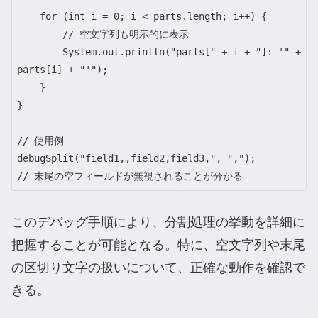
    for (int i = 0; i < parts.length; i++) {

        // 空文字列も明示的に表示

        System.out.println("parts[" + i + "]: '" + 
parts[i] + "'");

    }

}

// 使用例

debugSplit("field1,,field2,field3,", ",");

// 末尾の空フィールドが無視されることが分かる
このデバッグ手順により、分割処理の挙動を詳細に
把握することが可能となる。特に、空文字列や末尾
の区切り文字の扱いについて、正確な動作を確認で
きる。