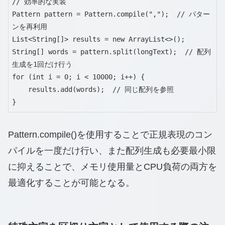
// 効率的な実装

Pattern pattern = Pattern.compile(",");  // パター
ンを再利用

List<String[]> results = new ArrayList<>();

String[] words = pattern.split(longText);  // 配列
生成を1回だけ行う

for (int i = 0; i < 10000; i++) {

    results.add(words);  // 同じ配列を参照

}
Pattern.compile()を使用することで正規表現のコン
パイルを一度だけ行い、また配列生成も必要最小限
に抑えることで、メモリ使用量とCPU負荷の両方を
最適化することが可能となる。