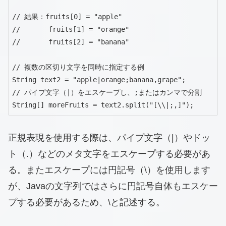
// 結果：fruits[0] = "apple"

//       fruits[1] = "orange"

//       fruits[2] = "banana"

// 複数の区切り文字を同時に指定する例

String text2 = "apple|orange;banana,grape";

// パイプ文字（|）をエスケープし、;またはカンマで分割

String[] moreFruits = text2.split("[\\|;,]");
正規表現を使用する際は、パイプ文字（|）やドッ
ト（.）などのメタ文字をエスケープする必要があ
る。またエスケープには円記号（\）を使用します
が、Javaの文字列ではさらに円記号自体もエスケー
プする必要があるため、\と記述する。