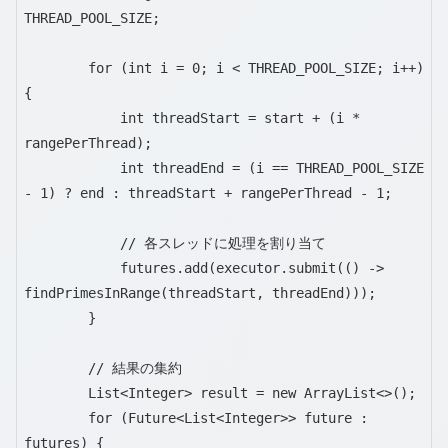
THREAD_POOL_SIZE;

        for (int i = 0; i < THREAD_POOL_SIZE; i++) 
{

            int threadStart = start + (i * 
rangePerThread);

            int threadEnd = (i == THREAD_POOL_SIZE 
- 1) ? end : threadStart + rangePerThread - 1;

            // 各スレッドに処理を割り当て

            futures.add(executor.submit(() -> 
findPrimesInRange(threadStart, threadEnd)));

        }

        // 結果の集約

        List<Integer> result = new ArrayList<>();

        for (Future<List<Integer>> future : 
futures) {
