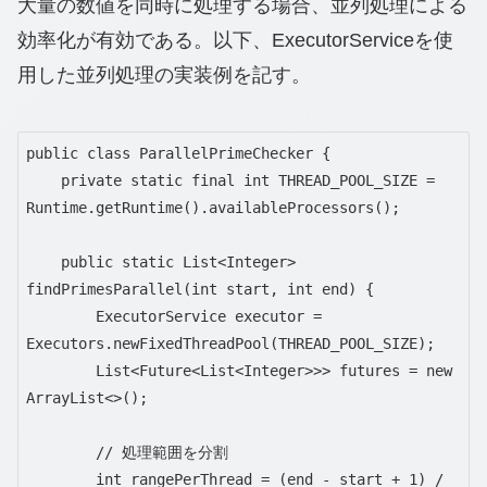
大量の数値を同時に処理する場合、並列処理による
効率化が有効である。以下、ExecutorServiceを使
用した並列処理の実装例を記す。
public class ParallelPrimeChecker {

    private static final int THREAD_POOL_SIZE = 
Runtime.getRuntime().availableProcessors();

    public static List<Integer> 
findPrimesParallel(int start, int end) {

        ExecutorService executor = 
Executors.newFixedThreadPool(THREAD_POOL_SIZE);

        List<Future<List<Integer>>> futures = new 
ArrayList<>();

        // 処理範囲を分割

        int rangePerThread = (end - start + 1) / 