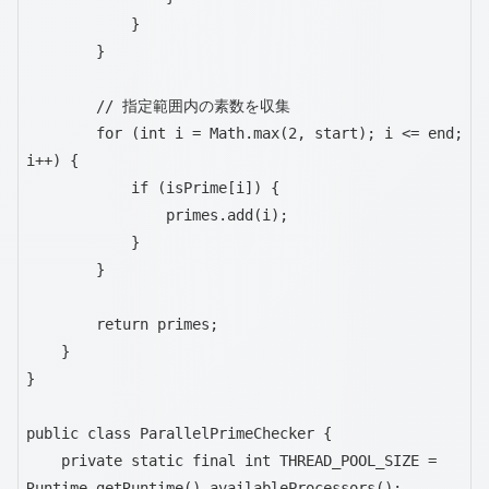
            }

        }

        // 指定範囲内の素数を収集

        for (int i = Math.max(2, start); i <= end; 
i++) {

            if (isPrime[i]) {

                primes.add(i);

            }

        }

        return primes;

    }

}

public class ParallelPrimeChecker {

    private static final int THREAD_POOL_SIZE = 
Runtime.getRuntime().availableProcessors();
