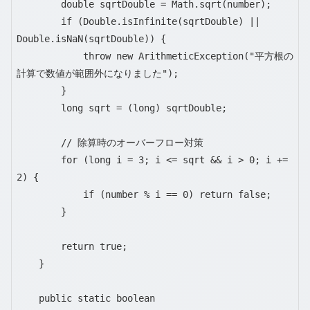
        double sqrtDouble = Math.sqrt(number);

        if (Double.isInfinite(sqrtDouble) || 
Double.isNaN(sqrtDouble)) {

            throw new ArithmeticException("平方根の
計算で数値が範囲外になりました");

        }

        long sqrt = (long) sqrtDouble;

        // 除算時のオーバーフロー対策

        for (long i = 3; i <= sqrt && i > 0; i += 
2) {

            if (number % i == 0) return false;

        }

        return true;

    }

    public static boolean 