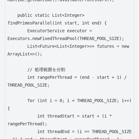
    public static List<Integer> 
findPrimesParallel(int start, int end) {

        ExecutorService executor = 
Executors.newFixedThreadPool(THREAD_POOL_SIZE);

        List<Future<List<Integer>>> futures = new 
ArrayList<>();

        // 処理範囲を分割

        int rangePerThread = (end - start + 1) / 
THREAD_POOL_SIZE;

        for (int i = 0; i < THREAD_POOL_SIZE; i++) 
{

            int threadStart = start + (i * 
rangePerThread);

            int threadEnd = (i == THREAD_POOL_SIZE 