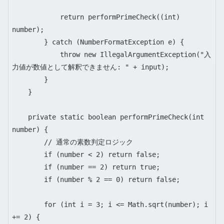
            return performPrimeCheck((int) 
number);

        } catch (NumberFormatException e) {

            throw new IllegalArgumentException("入
力値が数値として解釈できません: " + input);

        }

    }

    private static boolean performPrimeCheck(int 
number) {

        // 通常の素数判定ロジック

        if (number < 2) return false;

        if (number == 2) return true;

        if (number % 2 == 0) return false;

        for (int i = 3; i <= Math.sqrt(number); i 
+= 2) {
