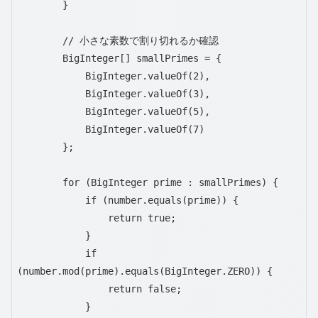
        }

        // 小さな素数で割り切れるか確認

        BigInteger[] smallPrimes = {

            BigInteger.valueOf(2),

            BigInteger.valueOf(3),

            BigInteger.valueOf(5),

            BigInteger.valueOf(7)

        };

        for (BigInteger prime : smallPrimes) {

            if (number.equals(prime)) {

                return true;

            }

            if 
(number.mod(prime).equals(BigInteger.ZERO)) {

                return false;

            }
