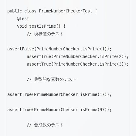
public class PrimeNumberCheckerTest {

    @Test

    void testIsPrime() {

        // 境界値のテスト

assertFalse(PrimeNumberChecker.isPrime(1));

        assertTrue(PrimeNumberChecker.isPrime(2));

        assertTrue(PrimeNumberChecker.isPrime(3));

        // 典型的な素数のテスト

assertTrue(PrimeNumberChecker.isPrime(17));

assertTrue(PrimeNumberChecker.isPrime(97));

        // 合成数のテスト
