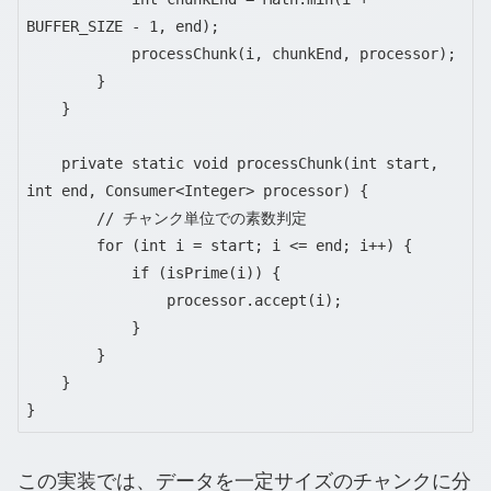
BUFFER_SIZE - 1, end);

            processChunk(i, chunkEnd, processor);

        }

    }

    private static void processChunk(int start, 
int end, Consumer<Integer> processor) {

        // チャンク単位での素数判定

        for (int i = start; i <= end; i++) {

            if (isPrime(i)) {

                processor.accept(i);

            }

        }

    }

}
この実装では、データを一定サイズのチャンクに分