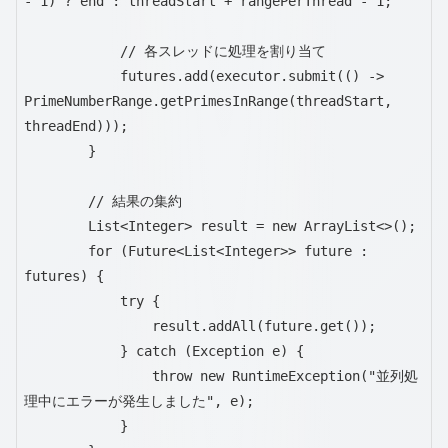
- 1) ? end : threadStart + rangePerThread - 1;

            // 各スレッドに処理を割り当て

            futures.add(executor.submit(() -> 
PrimeNumberRange.getPrimesInRange(threadStart, 
threadEnd)));

        }

        // 結果の集約

        List<Integer> result = new ArrayList<>();

        for (Future<List<Integer>> future : 
futures) {

            try {

                result.addAll(future.get());

            } catch (Exception e) {

                throw new RuntimeException("並列処
理中にエラーが発生しました", e);

            }
