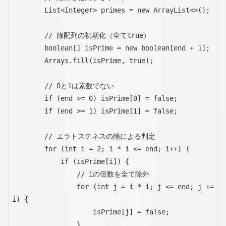
        List<Integer> primes = new ArrayList<>();

        // 篩配列の初期化（全てtrue）

        boolean[] isPrime = new boolean[end + 1];

        Arrays.fill(isPrime, true);

        // 0と1は素数でない

        if (end >= 0) isPrime[0] = false;

        if (end >= 1) isPrime[1] = false;

        // エラトステネスの篩による判定

        for (int i = 2; i * i <= end; i++) {

            if (isPrime[i]) {

                // iの倍数を全て除外

                for (int j = i * i; j <= end; j += 
i) {

                    isPrime[j] = false;

                }
