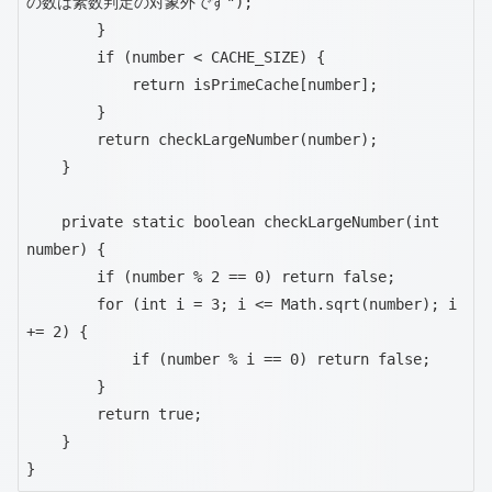
の数は素数判定の対象外です");

        }

        if (number < CACHE_SIZE) {

            return isPrimeCache[number];

        }

        return checkLargeNumber(number);

    }

    private static boolean checkLargeNumber(int 
number) {

        if (number % 2 == 0) return false;

        for (int i = 3; i <= Math.sqrt(number); i 
+= 2) {

            if (number % i == 0) return false;

        }

        return true;

    }

}