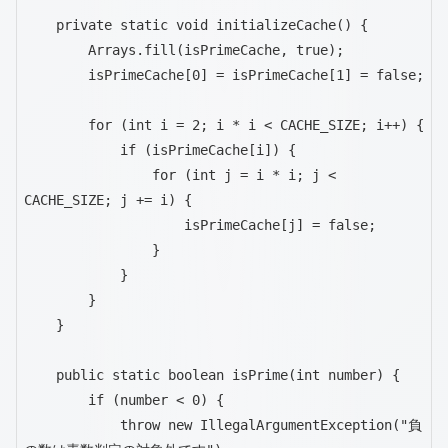
    private static void initializeCache() {

        Arrays.fill(isPrimeCache, true);

        isPrimeCache[0] = isPrimeCache[1] = false;

        for (int i = 2; i * i < CACHE_SIZE; i++) {

            if (isPrimeCache[i]) {

                for (int j = i * i; j < 
CACHE_SIZE; j += i) {

                    isPrimeCache[j] = false;

                }

            }

        }

    }

    public static boolean isPrime(int number) {

        if (number < 0) {

            throw new IllegalArgumentException("負