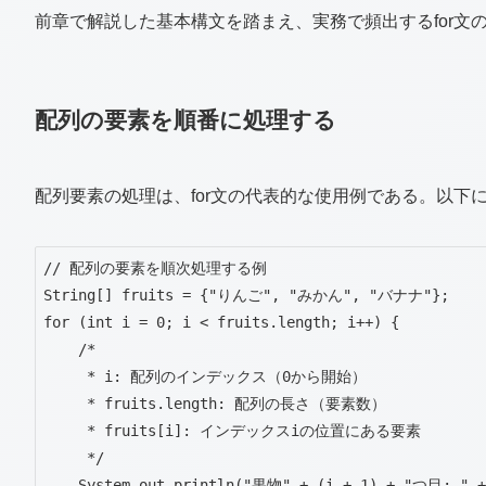
前章で解説した基本構文を踏まえ、実務で頻出するfor文
配列の要素を順番に処理する
配列要素の処理は、for文の代表的な使用例である。以下
// 配列の要素を順次処理する例

String[] fruits = {"りんご", "みかん", "バナナ"};

for (int i = 0; i < fruits.length; i++) {

    /* 

     * i: 配列のインデックス（0から開始）

     * fruits.length: 配列の長さ（要素数）

     * fruits[i]: インデックスiの位置にある要素

     */

    System.out.println("果物" + (i + 1) + "つ目: " + fruits[i]);
