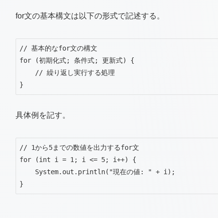
for文の基本構文は以下の形式で記述する。
// 基本的なfor文の構文

for (初期化式; 条件式; 更新式) {

    // 繰り返し実行する処理

}
具体例を記す。
// 1から5までの数値を出力するfor文

for (int i = 1; i <= 5; i++) {

    System.out.println("現在の値: " + i);

}