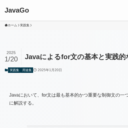
JavaGo
ホーム
実践集
2025
Javaによるfor文の基本と実践
1/20
2025年1月20日
実践集
用途集
Javaにおいて、for文は最も基本的かつ重要な制御文の
に解説する。